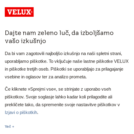
Dajte nam zeleno luč, da izboljšamo
vašo izkušnjo
Da bi vam zagotovili najboljšo izkušnjo na naši spletni strani,
uporabljamo piškotke. To vključuje naše lastne piškotke VELUX
Trenutno ni razpisanih novih
in piškotke tretjih oseb. Piškotki se uporabljajo za prilagajanje
vsebine in oglasov ter za analizo prometa.
terminov delavnic.
Če kliknete »Sprejmi vse«, se strinjate z uporabo vseh
piškotkov. Svoje soglasje lahko kadar koli prilagodite ali
prekličete tako, da spremenite svoje nastavitve piškotkov v
Izjavi o piškotkih
.
Ker je število mest omejeno na 10, si s prijavo
zagotovite, da boste med prvimi obveščeni o novih
Več
terminih.