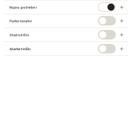
Nujno potrebni
Ekipa VELUX Slovenija
Funkcionalni
Ime
*
Statistični
Marketinški
Priimek
*
E-mail
*
Moj profil
*
Telefonska številka
*